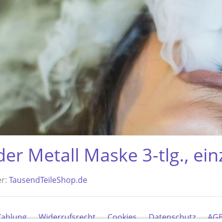
der Metall Maske 3-tlg., ein
er:
TausendTeileShop.de
Zahlung
Widerrufsrecht
Cookies
Datenschutz
AG