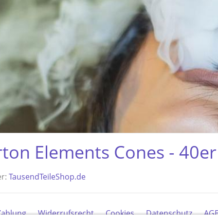
rton Elements Cones - 40er 
er:
TausendTeileShop.de
Zahlung
Widerrufsrecht
Cookies
Datenschutz
AG