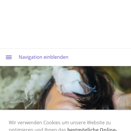
Navigation einblenden
1 Karton OCB Filter
Wir verwenden Cookies um unsere Website zu
optimieren und Ihnen das
bestmögliche Online-