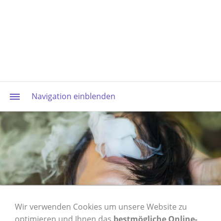
Navigation einblenden
1 Karton OCB rolls
Wir verwenden Cookies um unsere Website zu
optimieren und Ihnen das
bestmögliche Online-