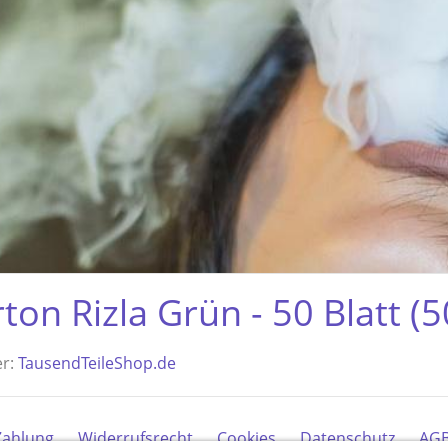
ton Rizla Grün - 50 Blatt (5
er:
TausendTeileShop.de
Zahlung
Widerrufsrecht
Cookies
Datenschutz
AG