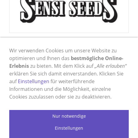
Name: Sensi Seeds
Anschrift: Oudezijds Achterburgwal 131
Wir verwenden Cookies um unsere Website zu
optimieren und Ihnen das
bestmögliche Online-
PLZ, Ort: 1012DE Amsterdam
Erlebnis
zu bieten. Mit dem Klick auf
„Alle erlauben“
Land: Niederlande
erklären Sie sich damit einverstanden. Klicken Sie
auf
Einstellungen
für weiterführende
E-Mail: info@sensiseeds.com
Informationen und die Möglichkeit, einzelne
Webseite: https://sensiseeds.com/de
Cookies zuzulassen oder sie zu deaktivieren.
Nur notwendige
Impressum
Versand & Zahlung
Widerrufsrecht
Einstellungen
Cookies
Datenschutz
AGB