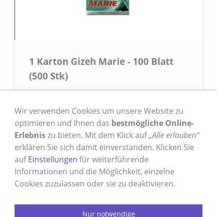
1 Karton Gizeh Marie - 100 Blatt
(500 Stk)
Papier aus Zellulose mit Eckenabschnitt.
Gummierung aus Dextrin - Karton mit 500
Wir verwenden Cookies um unsere Website zu
Heften (mit je 100 Blatt)
optimieren und Ihnen das
bestmögliche Online-
Erlebnis
zu bieten. Mit dem Klick auf
309,95 €
„Alle erlauben“
*
erklären Sie sich damit einverstanden. Klicken Sie
auf
Einstellungen
für weiterführende
Informationen und die Möglichkeit, einzelne
* Alle Preise inkl. USt. zzgl.
Versand
Cookies zuzulassen oder sie zu deaktivieren.
Nur notwendige