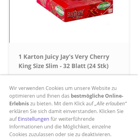
1 Karton Juicy Jay's Very Cherry
King Size Slim - 32 Blatt (24 Stk)
Rollenpapiere mit Kirsch Aroma. Format:
3,2 x 15,3 cm - Karton/Gebinde mit 24
Wir verwenden Cookies um unsere Website zu
Heften (mit je 32 Blatt)
optimieren und Ihnen das
bestmögliche Online-
Erlebnis
zu bieten. Mit dem Klick auf
„Alle erlauben“
28,95 €
*
erklären Sie sich damit einverstanden. Klicken Sie
auf
Einstellungen
für weiterführende
Informationen und die Möglichkeit, einzelne
* Alle Preise inkl. USt. zzgl.
Versand
Cookies zuzulassen oder sie zu deaktivieren.